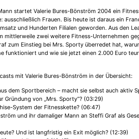
ann startet Valerie Bures-Bönström 2004 ein Fitne
e: ausschließlich Frauen. Bis heute ist daraus ein F
umsatz und Hunderten Filialen geworden. Aus den Le
m mittlerweile zwei weitere Fitness-Unternehmen g
i Graf zum Einstieg bei Mrs. Sporty überredet hat, wa
e funktioniert und wie sie jetzt einen 2.000 Euro teu
sts mit Valerie Bures-Bönström in der Übersicht:
us dem Sportbereich – macht sie selbst auch aktiv S
zur Gründung von „Mrs. Sporty“? (03:29)
chise-System der Fitnesskette? (06:47)
ström und ihr damaliger Mann an Steffi Graf als Gese
te? Und ist langfristig ein Exit möglich? (12:39)