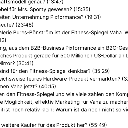
häftsmodell genau? (13:47)
bel für Mrs. Sporty gewesen? (15:35)
weiten Unternehmung Pixformance? (19:31)
heute? (23:48)
lerie Bures-Bönström ist der Fitness-Spiegel Vaha. W
43)
ng, aus dem B2B-Business Pixformance ein B2C-Gesc
iches Produkt gerade für 500 Millionen US-Dollar an 
irror? (30:41)
ind für den Fitness-Spiegel denkbar? (35:29)
eichsweise teures Hardware-Produkt vermarkten? (3
men Vaha jetzt? (40:15)
en den Fitness-Spiegel und wie viele zahlen den Komp
ne Möglichkeit, effektiv Marketing für Vaha zu mache
 ist noch relativ klein: Warum ist da noch nicht so v
eitere Käufer für das Produkt her? (55:49)