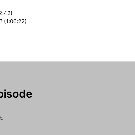
2:42)
? (1:06:22)
pisode
t.