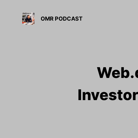
OMR PODCAST
Web.d
Investo