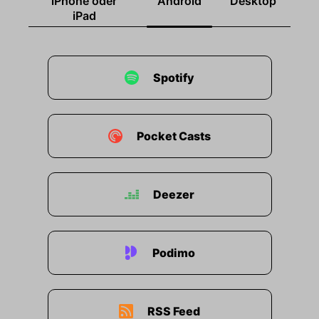
iPhone oder
Android
Desktop
iPad
Spotify
Pocket Casts
Deezer
Podimo
RSS Feed