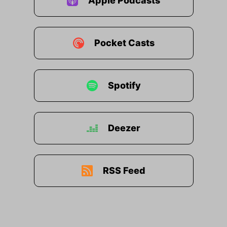
Apple Podcasts
sts, Bücher, Dokumentationen, alles was mir so geschi
n.
Pocket Casts
eden Freitag.
Spotify
nmelden im Link in den Schornhauts oder bei mir in d
nk auch.
Deezer
n wir übrigens um mit dem Partner Charles.
immer den uns seit Jahren excellent.
RSS Feed
Marketing bei der WhatsApp-Kommunikation unterstü
Charles.