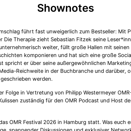
Shownotes
chlag führt fast unweigerlich zum Bestseller: Mit Ps
Die Therapie zieht Sebastian Fitzek seine Leser*in
nternehmerisch weiter, füllt große Hallen mit seinen 
chichten komponieren und hat sich eine große Soci
 spricht er über seine außergewöhnlichen Marketings
Media-Reichweite in der Buchbranche und darüber, ob
nz geschrieben werden.
ser Folge in Vertretung von Philipp Westermeyer OMR
Kulissen zuständig für den OMR Podcast und Host des
 das OMR Festival 2026 in Hamburg statt. Was euch e
träge, spannender Diskussionen und exklusiver Networ