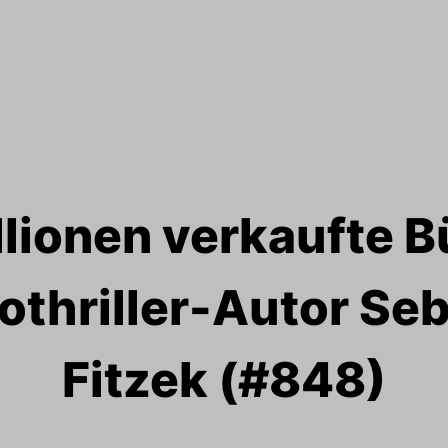
llionen verkaufte B
thriller-Autor Se
Fitzek (#848)