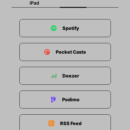
iPad
Haartransplantation und driftete etwas ab.
00:00:38: Aber jetzt erstmal die große
Neujahrsfolge mit Pip Klöckner.
Spotify
00:00:41: Bevor es losgeht aber noch der
regelmäßige weil es hier, wer jeden Freitag
kostenlos und werbefrei meinen WhatsApp-
Pocket Casts
Newsletter lesen möchte, indem ich Tipps gebe
zu spannenden Content Pieces überall im Netz
auf der Welt.
Deezer
00:00:53: Der kann es abonnieren, hier in den
Show Notes ist es verlinkt oder einfach
googeln, Westermeyer, WhatsApp.
Podimo
00:00:59: Das Ganze machen wir mit den
Kolleginnen und Kollegen von Charles.
RSS Feed