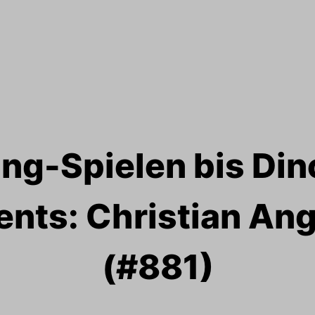
ng-Spielen bis Din
ents: Christian An
(#881)