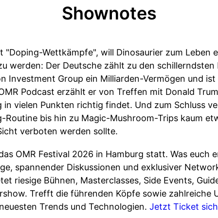
Shownotes
t "Doping-Wettkämpfe", will Dinosaurier zum Leben 
zu werden: Der Deutsche zählt zu den schillerndsten 
on Investment Group ein Milliarden-Vermögen und ist 
 OMR Podcast erzählt er von Treffen mit Donald Trum
in vielen Punkten richtig findet. Und zum Schluss v
g-Routine bis hin zu Magic-Mushroom-Trips kaum etw
Sicht verboten werden sollte.
 das OMR Festival 2026 in Hamburg statt. Was euch e
träge, spannender Diskussionen und exklusiver Networ
t riesige Bühnen, Masterclasses, Side Events, Guide
ershow. Trefft die führenden Köpfe sowie zahlreiche
 neuesten Trends und Technologien.
Jetzt Ticket sich