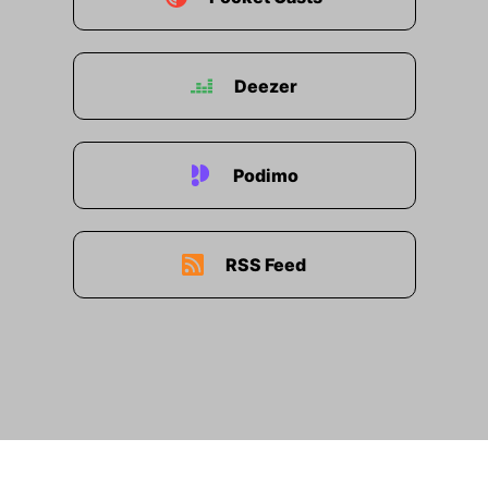
deswegen fletten Hinweise.
00:00:57: Ich würde mich freuen, das wäre super
hilfreich!
Deezer
00:00:59: Wenn ihr schon vorab, wenn ihr dann
kommt ein bisschen plant was ihr alles hier
Podimo
machen möchtet.
00:01:03: wir haben jetzt schon die
Bewerbungsphase für unsere Masterclasses
RSS Feed
Live.
00:01:06: Ihr könnt jetzt schon Master Classes
anklicken, an denen ihr gerne teilnehmen
möchtest.
00:01:10: Ihr können euch jetzt schon vor ab
euer gesamtes Programm planen.