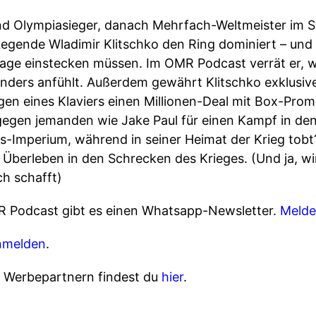
nd Olympiasieger, danach Mehrfach-Weltmeister im 
egende Wladimir Klitschko den Ring dominiert – und 
lage einstecken müssen. Im OMR Podcast verrät er, 
anders anfühlt. Außerdem gewährt Klitschko exklusive 
gen eines Klaviers einen Millionen-Deal mit Box-Pro
egen jemanden wie Jake Paul für einen Kampf in den
ess-Imperium, während in seiner Heimat der Krieg tob
 Überleben in den Schrecken des Krieges. (Und ja, wir
ch schafft)
R Podcast gibt es einen Whatsapp-Newsletter.
Melde
nmelden
.
n Werbepartnern findest du
hier
.