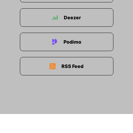
00:00:46: Wo entwickelt sich Luxus?
Deezer
00:00:48: Wie entwickelt sich Luxus Marketing?
00:00:50: Welche Rolle spielt zum Beispiel
Substack?
Podimo
00:00:51: Weil ich ganz überrascht die Plattform
Substacks fand der Valentin spannend Und
natürlich ganz viel Leidenschaft für eine
RSS Feed
Familienfirma.
00:00:59: Damit rein ins Gespräch mit Iris und
Valentin von Arnim.
00:01:02: Auf geht's!
00:01:17: Und
00:01:19: Iris, sehen wir es mal gegründet durch